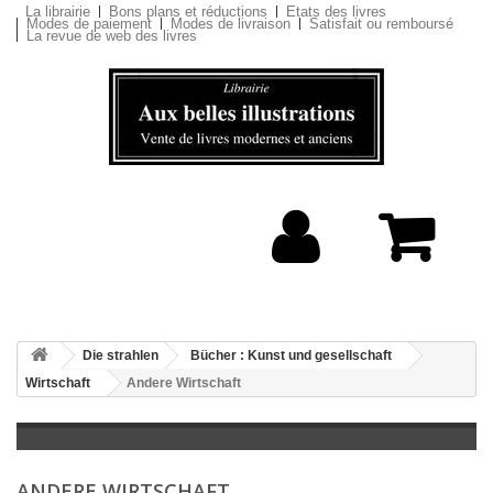
La librairie
Bons plans et réductions
Etats des livres
Modes de paiement
Modes de livraison
Satisfait ou remboursé
La revue de web des livres
Die strahlen
Bücher : Kunst und gesellschaft
Wirtschaft
Andere Wirtschaft
ANDERE WIRTSCHAFT