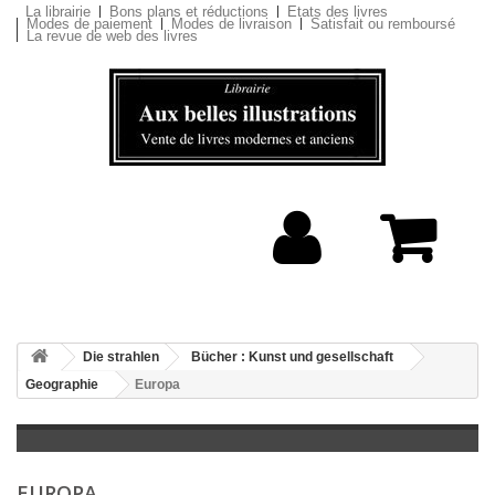
La librairie
Bons plans et réductions
Etats des livres
Modes de paiement
Modes de livraison
Satisfait ou remboursé
La revue de web des livres
Die strahlen
Bücher : Kunst und gesellschaft
Geographie
Europa
EUROPA