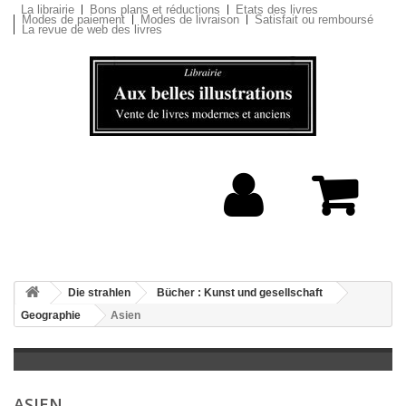
La librairie
Bons plans et réductions
Etats des livres
Modes de paiement
Modes de livraison
Satisfait ou remboursé
La revue de web des livres
Die strahlen
Bücher : Kunst und gesellschaft
Geographie
Asien
ASIEN