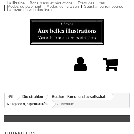
La librairie
Bons plans et réductions
Etats des livres
Modes de paiement
Modes de livraison
Satisfait ou remboursé
La revue de web des livres
Die strahlen
Bücher : Kunst und gesellschaft
Religionen, sipiritualités
Judentum
JUDENTUM