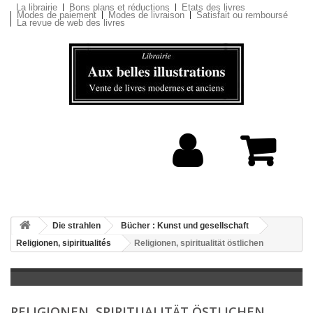
La librairie
Bons plans et réductions
Etats des livres
Modes de paiement
Modes de livraison
Satisfait ou remboursé
La revue de web des livres
Die strahlen
Bücher : Kunst und gesellschaft
Religionen, sipiritualités
Religionen, spiritualität östlichen
RELIGIONEN, SPIRITUALITÄT ÖSTLICHEN