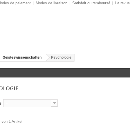
odes de paiement
Modes de livraison
Satisfait ou remboursé
La revue
Geisteswissenschaften
Psychologie
OLOGIE
g
--
 von 1 Artikel