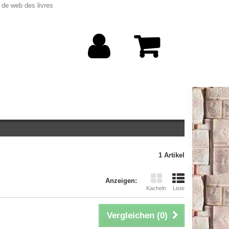
 de web des livres
1 Artikel
Anzeigen:
Kacheln
Liste
Vergleichen (
0
)