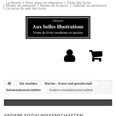
La librairie
Bons plans et réductions
Etats des livres
Modes de paiement
Modes de livraison
Satisfait ou remboursé
La revue de web des livres
Die strahlen
Bücher : Kunst und gesellschaft
Geisteswissenschaften
Andere sozialwissenschaften
ANDERE SOZIALWISSENSCHAFTEN