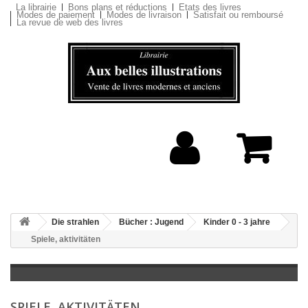
La librairie
Bons plans et réductions
Etats des livres
Modes de paiement
Modes de livraison
Satisfait ou remboursé
La revue de web des livres
Die strahlen
Bücher : Jugend
Kinder 0 - 3 jahre
Spiele, aktivitäten
SPIELE, AKTIVITÄTEN