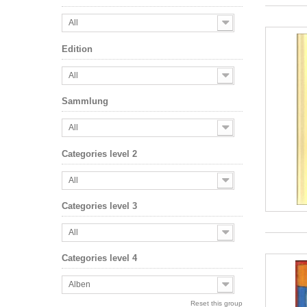
All
Edition
All
Sammlung
All
Categories level 2
All
Categories level 3
All
Categories level 4
Alben
Reset this group