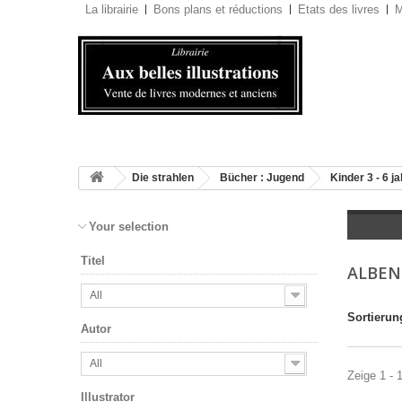
La librairie
Bons plans et réductions
Etats des livres
M
Die strahlen
Bücher : Jugend
Kinder 3 - 6 j
Your selection
Titel
ALBE
All
Sortierun
Autor
All
Zeige 1 - 
Illustrator