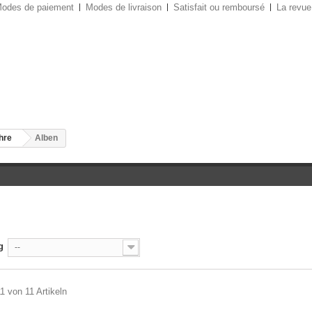
odes de paiement
Modes de livraison
Satisfait ou remboursé
La revue
ahre
Alben
N
g
--
11 von 11 Artikeln