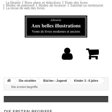
La librairie
Bons plans et réductions
Etats des livres
Modes de paiement
Modes de livraison
Satisfait ou remboursé
La revue de web des livres
Die strahlen
Bücher : Jugend
Kinder 3 - 6 jahre
Die ersten begriffe
DIE ERSTEN BEGRIFFE