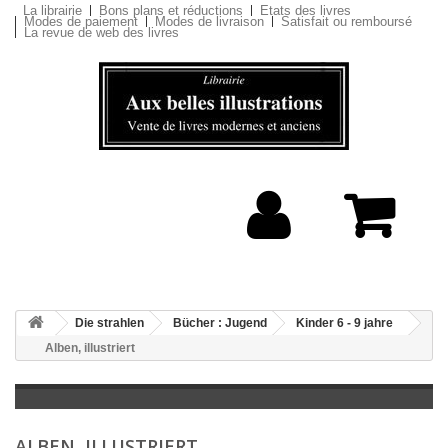
La librairie
Bons plans et réductions
Etats des livres
Modes de paiement
Modes de livraison
Satisfait ou remboursé
La revue de web des livres
Die strahlen
Bücher : Jugend
Kinder 6 - 9 jahre
Alben, illustriert
ALBEN, ILLUSTRIERT