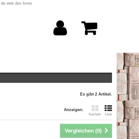
 de web des livres
Es gibt 2 Artikel.
Anzeigen:
Kacheln
Liste
Vergleichen (
0
)