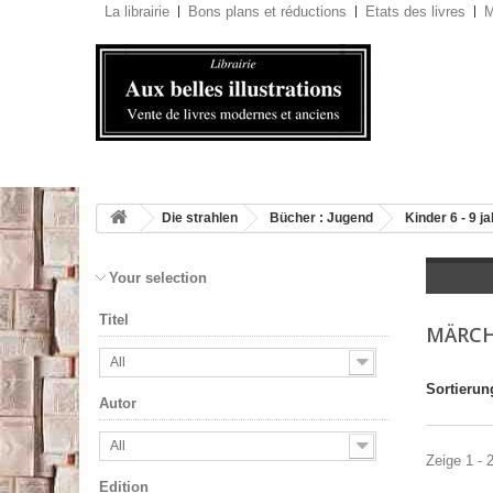
La librairie
Bons plans et réductions
Etats des livres
M
Die strahlen
Bücher : Jugend
Kinder 6 - 9 j
Your selection
Titel
MÄRC
All
Sortierun
Autor
All
Zeige 1 - 
Edition