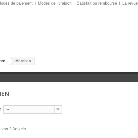
odes de paiement
Modes de livraison
Satisfait ou remboursé
La revue
ahre
Märchen
HEN
g
--
2 von 2 Artikeln