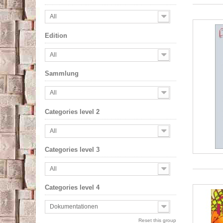
All
Edition
All
Sammlung
All
Categories level 2
All
Categories level 3
All
Categories level 4
Dokumentationen
Reset this group