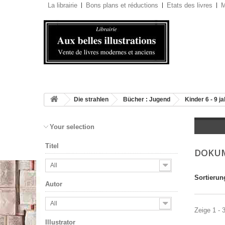
La librairie
Bons plans et réductions
Etats des livres
M
Die strahlen
Bücher : Jugend
Kinder 6 - 9 j
Your selection
Titel
DOKU
All
Sortierun
Autor
All
Zeige 1 - 
Illustrator