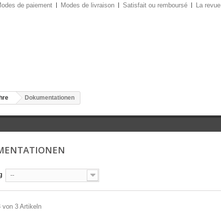
odes de paiement
Modes de livraison
Satisfait ou remboursé
La revue
ahre
Dokumentationen
MENTATIONEN
g
--
3 von 3 Artikeln