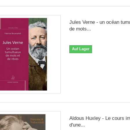
Jules Verne - un océan tum
de mots...
Auf Lager
Aldous Huxley - Le cours in
d'une...