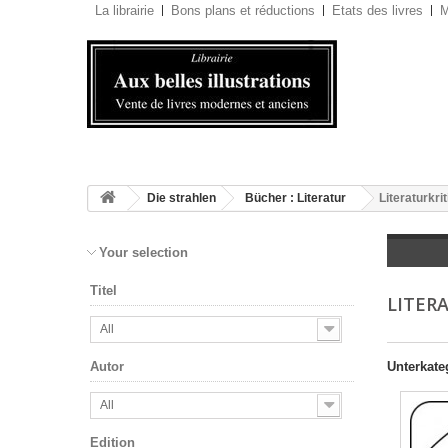
La librairie
Bons plans et réductions
Etats des livres
M
Die strahlen
Bücher : Literatur
Literaturkrit
Your selection
Titel
LITER
All
Unterkate
Autor
All
Edition