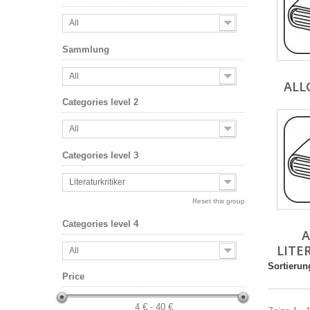
All
Sammlung
All
ALL
Categories level 2
All
Categories level 3
Literaturkritiker
Reset this group
Categories level 4
LITE
All
Sortierun
Price
4 € - 40 €