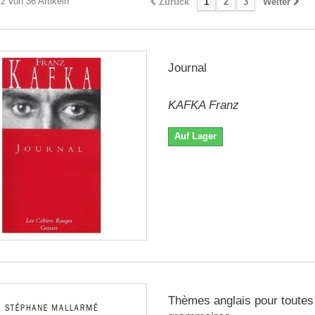
12 von 36 Artikeln
Zurück
1
2
3
Weiter
Journal
KAFKA Franz
Auf Lager
Thèmes anglais pour toutes