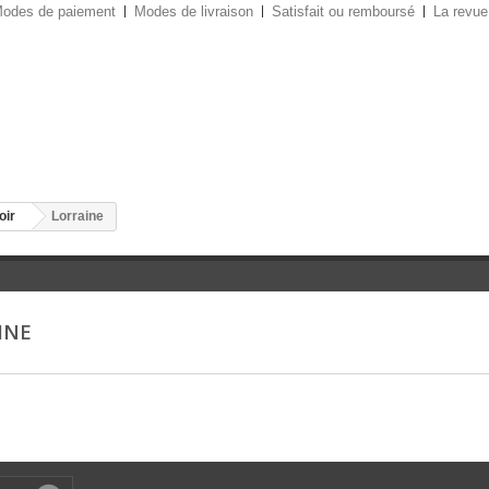
odes de paiement
Modes de livraison
Satisfait ou remboursé
La revue
oir
Lorraine
INE