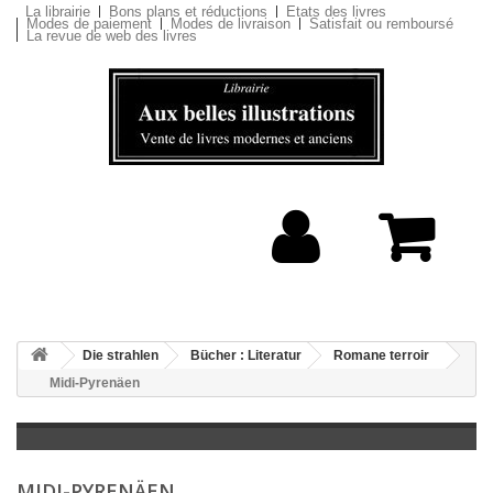
La librairie
Bons plans et réductions
Etats des livres
Modes de paiement
Modes de livraison
Satisfait ou remboursé
La revue de web des livres
Die strahlen
Bücher : Literatur
Romane terroir
Midi-Pyrenäen
MIDI-PYRENÄEN