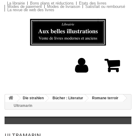
La librairie
Bons plans et réductions
Etats des livres
Modes de paiement
Modes de livraison
Satisfait ou remboursé
La revue de web des livres
Die strahlen
Bücher : Literatur
Romane terroir
Ultramarin
ULTRAMARIN