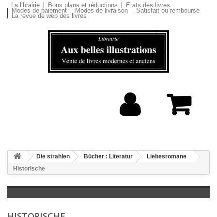
La librairie
Bons plans et réductions
Etats des livres
Modes de paiement
Modes de livraison
Satisfait ou remboursé
La revue de web des livres
Die strahlen
Bücher : Literatur
Liebesromane
Historische
HISTORISCHE