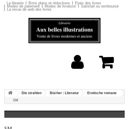
La librairie
Bons plans et réductions
Etats des livres
Modes de paiement
Modes de livraison
Satisfait ou remboursé
La revue de web des livres
Die strahlen
Bücher : Literatur
Erotische romane
SM
SM