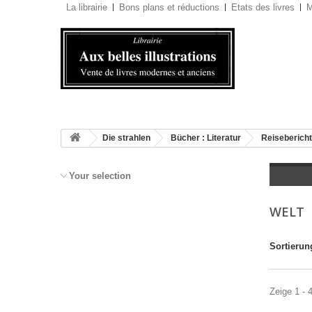
La librairie
Bons plans et réductions
Etats des livres
M
Die strahlen
Bücher : Literatur
Reiseberich
Your selection
WELT
Sortierun
Zeige 1 - 