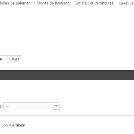
odes de paiement
Modes de livraison
Satisfait ou remboursé
La revue
te
Welt
g
--
4 von 4 Artikeln