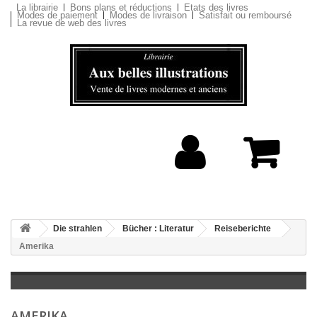
La librairie
Bons plans et réductions
Etats des livres
Modes de paiement
Modes de livraison
Satisfait ou remboursé
La revue de web des livres
Die strahlen
Bücher : Literatur
Reiseberichte
Amerika
AMERIKA