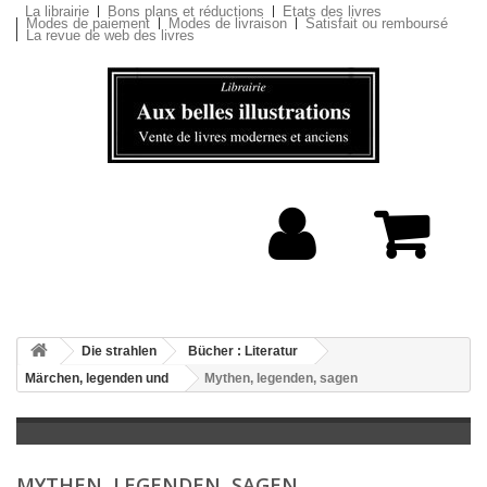
La librairie
Bons plans et réductions
Etats des livres
Modes de paiement
Modes de livraison
Satisfait ou remboursé
La revue de web des livres
Die strahlen
Bücher : Literatur
Märchen, legenden und
Mythen, legenden, sagen
MYTHEN, LEGENDEN, SAGEN