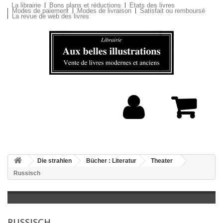
La librairie
Bons plans et réductions
Etats des livres
Modes de paiement
Modes de livraison
Satisfait ou remboursé
La revue de web des livres
Die strahlen
Bücher : Literatur
Theater
Russisch
RUSSISCH