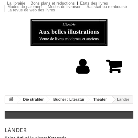
La librairie
Bons plans et réductions
Etats des livres
Modes de paiement
Modes de livraison
Satisfait ou remboursé
La revue de web des livres
Die strahlen
Bücher : Literatur
Theater
Länder
LÄNDER