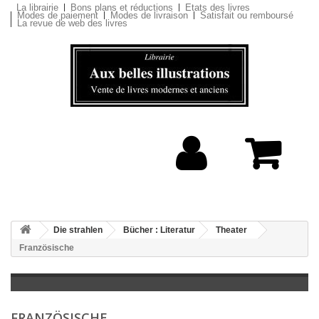
La librairie
Bons plans et réductions
Etats des livres
Modes de paiement
Modes de livraison
Satisfait ou remboursé
La revue de web des livres
Die strahlen
Bücher : Literatur
Theater
Französische
FRANZÖSISCHE