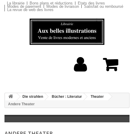
La librairie
Bons plans et réductions
Etats des livres
Modes de paiement
Modes de livraison
Satisfait ou remboursé
La revue de web des livres
Die strahlen
Bücher : Literatur
Theater
Andere Theater
ANDERE THEATER