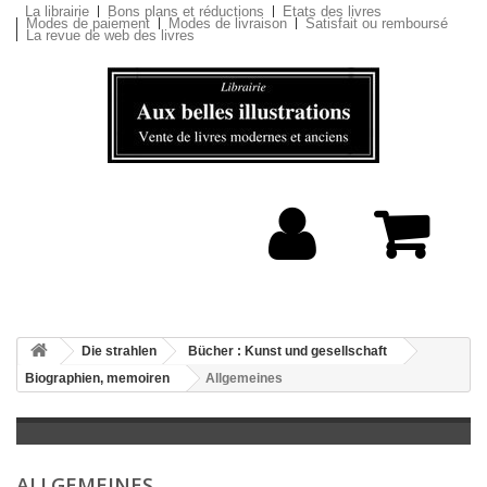
La librairie
Bons plans et réductions
Etats des livres
Modes de paiement
Modes de livraison
Satisfait ou remboursé
La revue de web des livres
Die strahlen
Bücher : Kunst und gesellschaft
Biographien, memoiren
Allgemeines
ALLGEMEINES