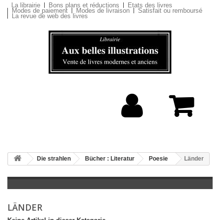
La librairie
Bons plans et réductions
Etats des livres
Modes de paiement
Modes de livraison
Satisfait ou remboursé
La revue de web des livres
Die strahlen
Bücher : Literatur
Poesie
Länder
LÄNDER