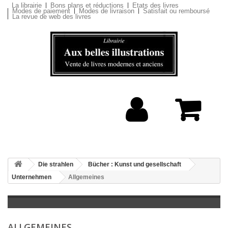
La librairie
Bons plans et réductions
Etats des livres
Modes de paiement
Modes de livraison
Satisfait ou remboursé
La revue de web des livres
Die strahlen
Bücher : Kunst und gesellschaft
Unternehmen
Allgemeines
ALLGEMEINES