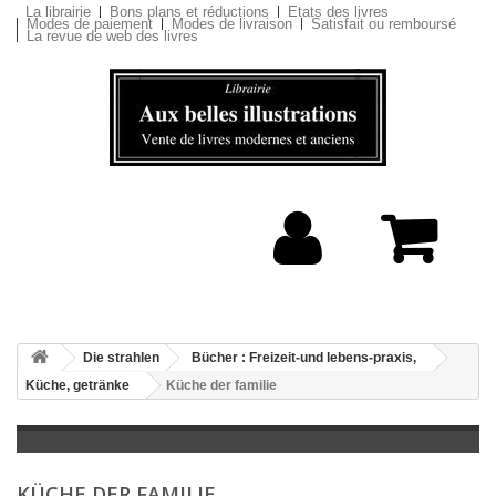
La librairie
Bons plans et réductions
Etats des livres
Modes de paiement
Modes de livraison
Satisfait ou remboursé
La revue de web des livres
Die strahlen
Bücher : Freizeit-und lebens-praxis,
Küche, getränke
Küche der familie
KÜCHE DER FAMILIE