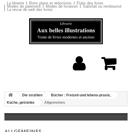
La librairie
Bons plans et réductions
Etats des livres
Modes de paiement
Modes de livraison
Satisfait ou remboursé
La revue de web des livres
Die strahlen
Bücher : Freizeit-und lebens-praxis,
Küche, getränke
Allgemeines
ALLGEMEINES