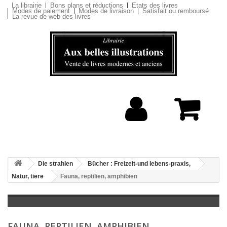
La librairie
Bons plans et réductions
Etats des livres
Modes de paiement
Modes de livraison
Satisfait ou remboursé
La revue de web des livres
Die strahlen
Bücher : Freizeit-und lebens-praxis,
Natur, tiere
Fauna, reptilien, amphibien
FAUNA, REPTILIEN, AMPHIBIEN