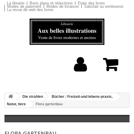
La librairie
Bons plans et réductions
Etats des livres
Modes de paiement
Modes de livraison
Satisfait ou remboursé
La revue de web des livres
Die strahlen
Bücher : Freizeit-und lebens-praxis,
Natur, tiere
Flora gartenbau
FLORA GARTENBAU