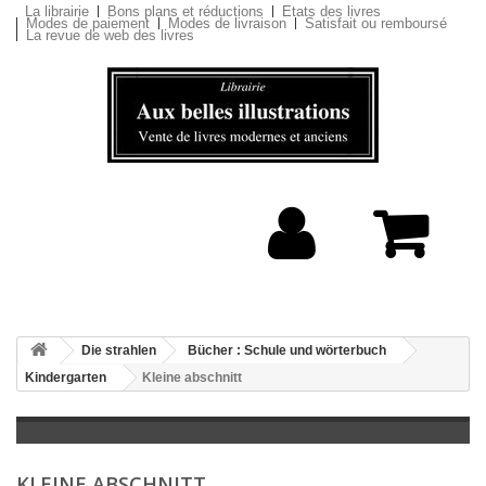
La librairie
Bons plans et réductions
Etats des livres
Modes de paiement
Modes de livraison
Satisfait ou remboursé
La revue de web des livres
Die strahlen
Bücher : Schule und wörterbuch
Kindergarten
Kleine abschnitt
KLEINE ABSCHNITT