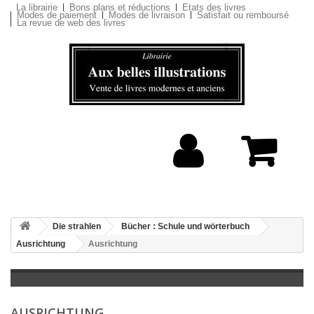
La librairie
Bons plans et réductions
Etats des livres
Modes de paiement
Modes de livraison
Satisfait ou remboursé
La revue de web des livres
Die strahlen
Bücher : Schule und wörterbuch
Ausrichtung
Ausrichtung
AUSRICHTUNG