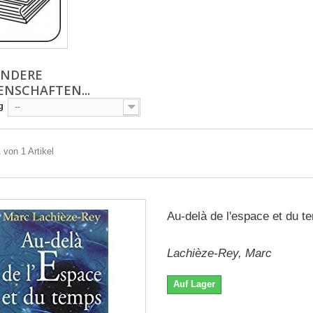
ANDERE
ENSCHAFTEN...
g
--
 von 1 Artikel
Au-delà de l'espace et du t
Lachièze-Rey, Marc
Auf Lager