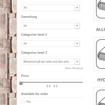
All
Sammlung
All
ALL
Categories level 2
All
Categories level 3
Wissenschaft der erde und des universums
Reset this group
Price
HY
9 € - 9 €
Available for order
Yes