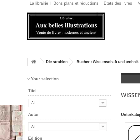
La librairie
Bons plans et réductions
Etats des livres
M
Die strahlen
Bücher : Wissenschaft und technik
Your selection
Titel
WISSE
All
Unterkate
Autor
All
Edition