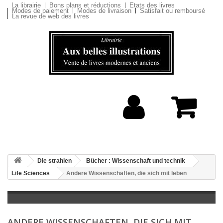
La librairie
Bons plans et réductions
Etats des livres
Modes de paiement
Modes de livraison
Satisfait ou remboursé
La revue de web des livres
Die strahlen
Bücher : Wissenschaft und technik
Life Sciences
Andere Wissenschaften, die sich mit leben
ANDERE WISSENSCHAFTEN, DIE SICH MIT