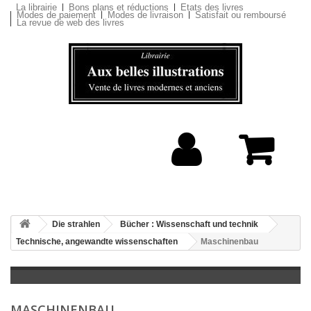
La librairie
Bons plans et réductions
Etats des livres
Modes de paiement
Modes de livraison
Satisfait ou remboursé
La revue de web des livres
Die strahlen
Bücher : Wissenschaft und technik
Technische, angewandte wissenschaften
Maschinenbau
MASCHINENBAU