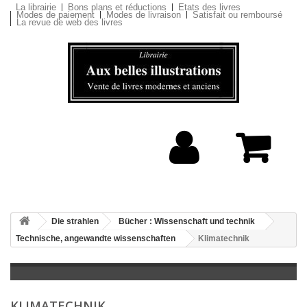
La librairie
Bons plans et réductions
Etats des livres
Modes de paiement
Modes de livraison
Satisfait ou remboursé
La revue de web des livres
Die strahlen
Bücher : Wissenschaft und technik
Technische, angewandte wissenschaften
Klimatechnik
KLIMATECHNIK