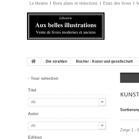
La librairie
Bons plans et réductions
Etats des livres
M
Die strahlen
Bücher : Kunst und gesellschaft
Your selection
Titel
KUNST
All
Sortierun
Autor
All
Zeige 1 - 
Edition