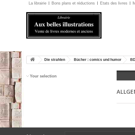
La librairie
Bons plans et réductions
Etats des livres
M
Die strahlen
Bücher : comics und humor
BD
Your selection
ALLGE