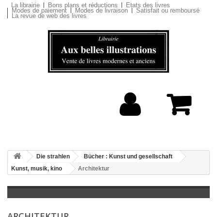
La librairie
Bons plans et réductions
Etats des livres
Modes de paiement
Modes de livraison
Satisfait ou remboursé
La revue de web des livres
Die strahlen
Bücher : Kunst und gesellschaft
Kunst, musik, kino
Architektur
ARCHITEKTUR