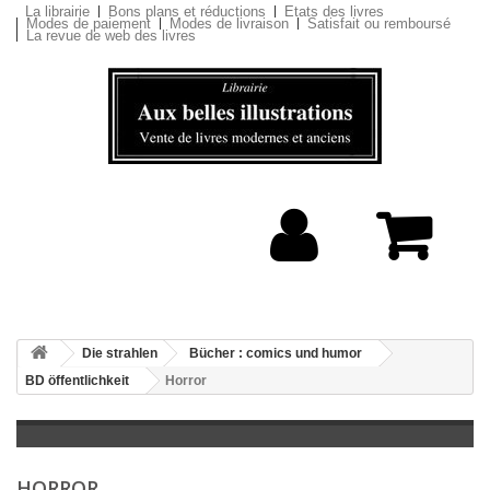
La librairie
Bons plans et réductions
Etats des livres
Modes de paiement
Modes de livraison
Satisfait ou remboursé
La revue de web des livres
Die strahlen
Bücher : comics und humor
BD öffentlichkeit
Horror
HORROR