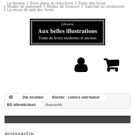
La librairie
Bons plans et réductions
Etats des livres
Modes de paiement
Modes de livraison
Satisfait ou remboursé
La revue de web des livres
Die strahlen
Bücher : comics und humor
BD öffentlichkeit
Romantik
ROMANTIK