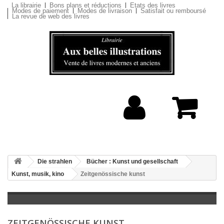
La librairie
Bons plans et réductions
Etats des livres
Modes de paiement
Modes de livraison
Satisfait ou remboursé
La revue de web des livres
Die strahlen
Bücher : Kunst und gesellschaft
Kunst, musik, kino
Zeitgenössische kunst
ZEITGENÖSSISCHE KUNST