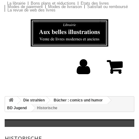
La librairie
Bons plans et réductions
Etats des livres
Modes de paiement
Modes de livraison
Satisfait ou remboursé
La revue de web des livres
Die strahlen
Bücher : comics und humor
BD Jugend
Historische
HISTORISCHE