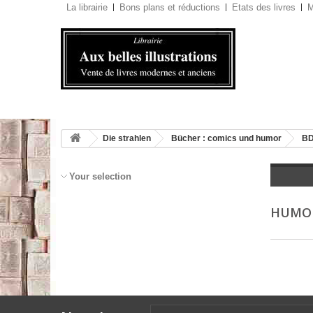
La librairie
Bons plans et réductions
Etats des livres
M
Die strahlen
Bücher : comics und humor
BD
Your selection
HUMO