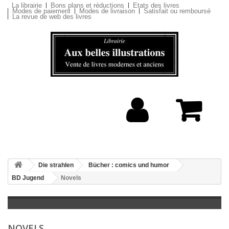
La librairie
Bons plans et réductions
Etats des livres
Modes de paiement
Modes de livraison
Satisfait ou remboursé
La revue de web des livres
Die strahlen
Bücher : comics und humor
BD Jugend
Novels
NOVELS