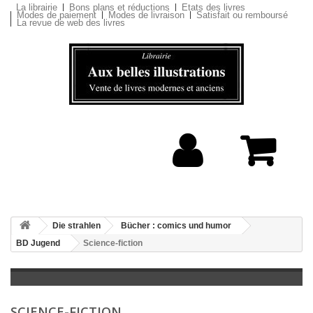
La librairie
Bons plans et réductions
Etats des livres
Modes de paiement
Modes de livraison
Satisfait ou remboursé
La revue de web des livres
Die strahlen
Bücher : comics und humor
BD Jugend
Science-fiction
SCIENCE-FICTION