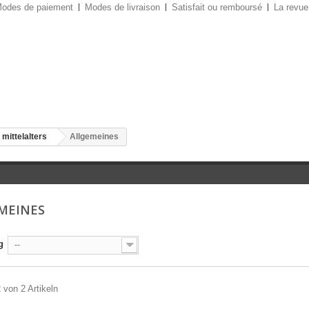
odes de paiement
Modes de livraison
Satisfait ou remboursé
La revue
 mittelalters
Allgemeines
MEINES
g
--
2 von 2 Artikeln